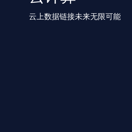
云上数据链接未来无限可能